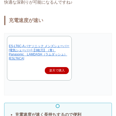
快適な深剃りが可能になるんですね♪
充電速度が速い
ES-LT6C-A パナソニック メンズシェーバー
[電気シェーバー]【3枚刃】（青）
Panasonic LAMDASH（ラムダッシュ）
[ESLT6CA]
楽天で購入
充電速度が速く長持ちするので便利