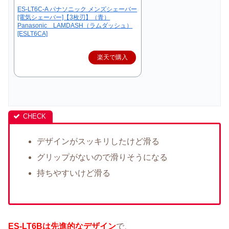
ES-LT6C-A パナソニック メンズシェーバー
[電気シェーバー]【3枚刃】（青）
Panasonic LAMDASH（ラムダッシュ）
[ESLT6CA]
楽天で購入
デザインがスッキリしたけど滑る
グリップがないので滑りそうになる
持ちやすいけど滑る
ES-LT6Bは先進的なデザイン
で、