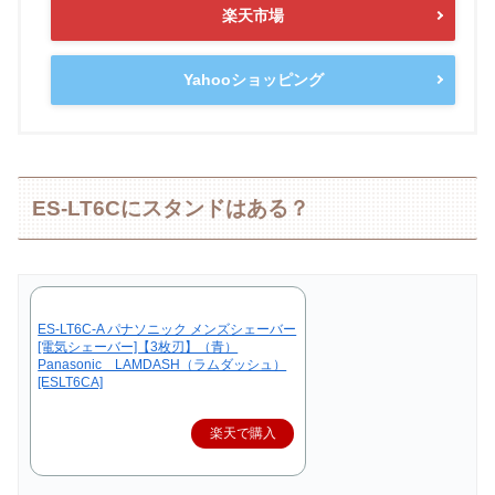
楽天市場
Yahooショッピング
ES-LT6Cにスタンドはある？
ES-LT6C-A パナソニック メンズシェーバー
[電気シェーバー]【3枚刃】（青）
Panasonic LAMDASH（ラムダッシュ）
[ESLT6CA]
楽天で購入