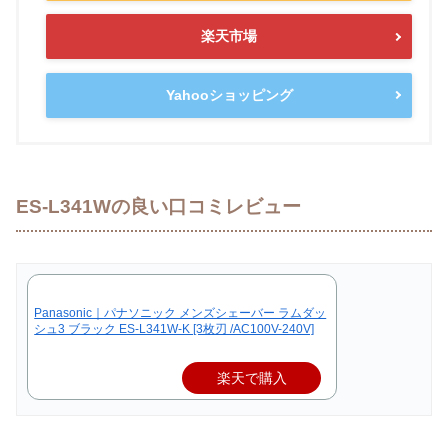
楽天市場
Yahooショッピング
ES-L341Wの良い口コミレビュー
Panasonic｜パナソニック メンズシェーバー ラムダッ
シュ3 ブラック ES-L341W-K [3枚刃 /AC100V-240V]
楽天で購入