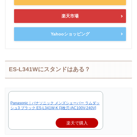
楽天市場
Yahooショッピング
ES-L341Wにスタンドはある？
Panasonic｜パナソニック メンズシェーバー ラムダッ
シュ3 ブラック ES-L341W-K [3枚刃 /AC100V-240V]
楽天で購入