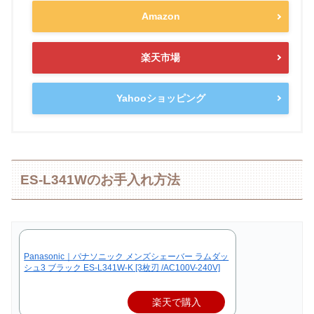
Amazon
楽天市場
Yahooショッピング
ES-L341Wのお手入れ方法
Panasonic｜パナソニック メンズシェーバー ラムダッ
シュ3 ブラック ES-L341W-K [3枚刃 /AC100V-240V]
楽天で購入